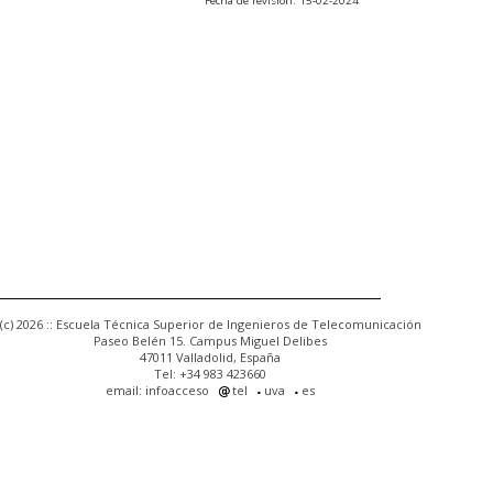
Fecha de revisión: 15-02-2024
(c) 2026 :: Escuela Técnica Superior de Ingenieros de Telecomunicación
Paseo Belén 15. Campus Miguel Delibes
47011 Valladolid, España
Tel: +34 983 423660
email: infoacceso
tel
uva
es