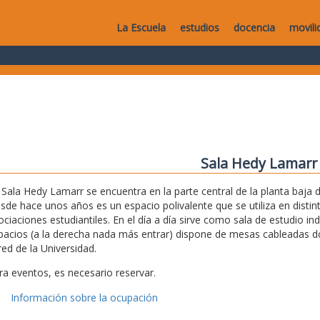
La Escuela
estudios
docencia
movili
Sala Hedy Lamarr
 Sala Hedy Lamarr se encuentra en la parte central de la planta baja de
sde hace unos años es un espacio polivalente que se utiliza en disti
ociaciones estudiantiles. En el día a día sirve como sala de estudio i
pacios (a la derecha nada más entrar) dispone de mesas cableadas don
red de la Universidad.
ra eventos, es necesario reservar.
Información sobre la ocupación