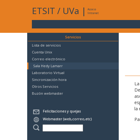
ETSIT
/
UVa
|
Acceso
Intranet
Servicios
Lista de servicios
Cuenta Unix
Correo electrónico
Sala Hedy Lamarr
Laboratorio Virtual
Sincronización hora
La
Otros Servicios
De
Buzón webmaster
as
es
la 
Felicitaciones y quejas
Pa
Webmaster (web,correo,etc)