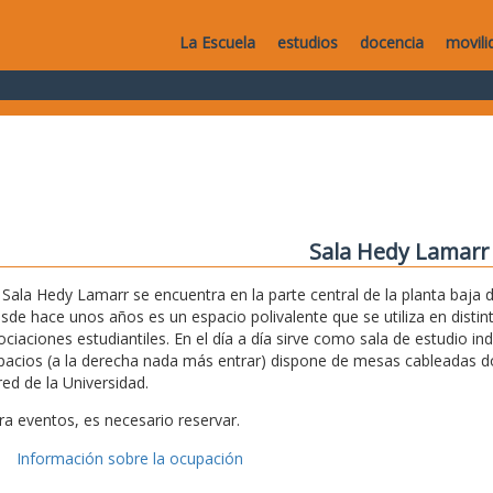
La Escuela
estudios
docencia
movili
Sala Hedy Lamarr
 Sala Hedy Lamarr se encuentra en la parte central de la planta baja de
sde hace unos años es un espacio polivalente que se utiliza en disti
ociaciones estudiantiles. En el día a día sirve como sala de estudio i
pacios (a la derecha nada más entrar) dispone de mesas cableadas don
red de la Universidad.
ra eventos, es necesario reservar.
Información sobre la ocupación