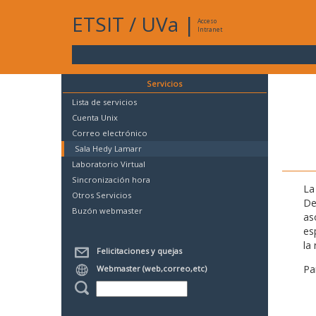
ETSIT
/
UVa
|
Acceso
Intranet
Servicios
Lista de servicios
Cuenta Unix
Correo electrónico
Sala Hedy Lamarr
Laboratorio Virtual
Sincronización hora
La
Otros Servicios
De
Buzón webmaster
as
es
la 
Felicitaciones y quejas
Pa
Webmaster (web,correo,etc)