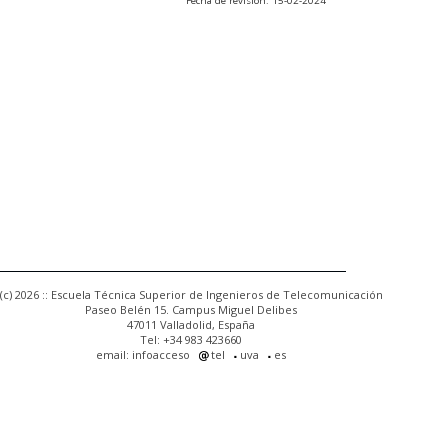
Fecha de revisión: 15-02-2024
(c) 2026 :: Escuela Técnica Superior de Ingenieros de Telecomunicación
Paseo Belén 15. Campus Miguel Delibes
47011 Valladolid, España
Tel: +34 983 423660
email: infoacceso
tel
uva
es