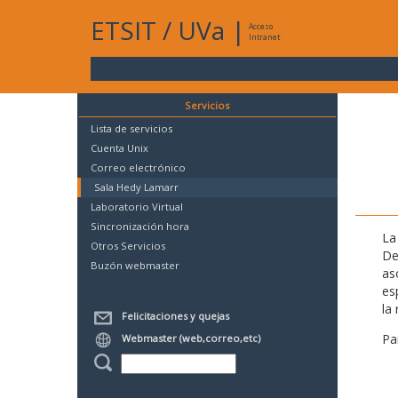
ETSIT
/
UVa
|
Acceso
Intranet
Servicios
Lista de servicios
Cuenta Unix
Correo electrónico
Sala Hedy Lamarr
Laboratorio Virtual
Sincronización hora
La
Otros Servicios
De
Buzón webmaster
as
es
la 
Felicitaciones y quejas
Pa
Webmaster (web,correo,etc)