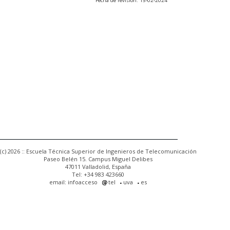
Fecha de revisión: 15-02-2024
(c) 2026 :: Escuela Técnica Superior de Ingenieros de Telecomunicación
Paseo Belén 15. Campus Miguel Delibes
47011 Valladolid, España
Tel: +34 983 423660
email: infoacceso
tel
uva
es