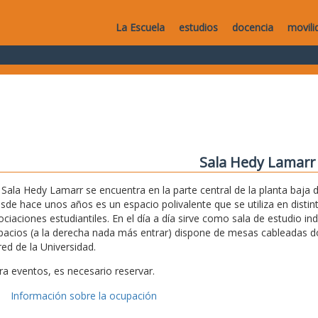
La Escuela
estudios
docencia
movili
Sala Hedy Lamarr
 Sala Hedy Lamarr se encuentra en la parte central de la planta baja de
sde hace unos años es un espacio polivalente que se utiliza en disti
ociaciones estudiantiles. En el día a día sirve como sala de estudio i
pacios (a la derecha nada más entrar) dispone de mesas cableadas don
red de la Universidad.
ra eventos, es necesario reservar.
Información sobre la ocupación