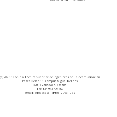
Fecha de revisión: 15-02-2024
(c) 2026 :: Escuela Técnica Superior de Ingenieros de Telecomunicación
Paseo Belén 15. Campus Miguel Delibes
47011 Valladolid, España
Tel: +34 983 423660
email: infoacceso
tel
uva
es