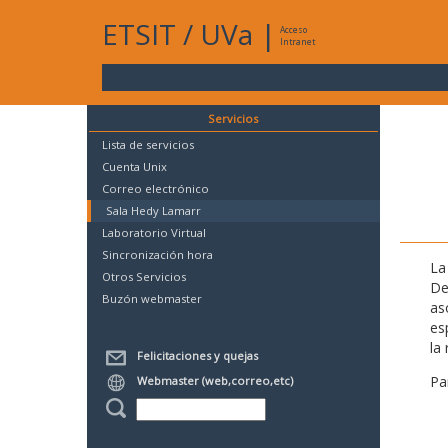
ETSIT
/
UVa
|
Acceso
Intranet
Servicios
Lista de servicios
Cuenta Unix
Correo electrónico
Sala Hedy Lamarr
Laboratorio Virtual
Sincronización hora
La
Otros Servicios
De
Buzón webmaster
as
es
la 
Felicitaciones y quejas
Pa
Webmaster (web,correo,etc)