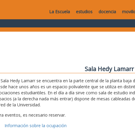
La Escuela
estudios
docencia
movili
Sala Hedy Lamarr
 Sala Hedy Lamarr se encuentra en la parte central de la planta baja de
sde hace unos años es un espacio polivalente que se utiliza en disti
ociaciones estudiantiles. En el día a día sirve como sala de estudio i
pacios (a la derecha nada más entrar) dispone de mesas cableadas don
red de la Universidad.
ra eventos, es necesario reservar.
Información sobre la ocupación