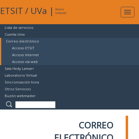
ETSIT
/
UVa
|
Acceso
Expan
Intranet
naveg
Lista de servicios
Cuenta Unix
Correo electrónico
Acceso ETSIT
Acceso Internet
Acceso vía web
Sala Hedy Lamarr
Laboratorio Virtual
Sincronización hora
Otros Servicios
Buzón webmaster
CORREO
ELECTRÓNICO