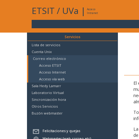
ETSIT
/
UVa
|
Acceso
Intranet
Servicios
Lista de servicios
Cuenta Unix
Correo electrónico
Acceso ETSIT
Acceso Internet
Acceso vía web
El
Sala Hedy Lamarr
mu
Laboratorio Virtual
ne
Sincronización hora
al
Otros Servicios
To
Buzón webmaster
in
La
Felicitaciones y quejas
de
Webmaster (web,correo,etc)