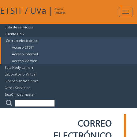
ETSIT
/
UVa
|
Acceso
Expan
Intranet
naveg
Lista de servicios
Cuenta Unix
Correo electrónico
Acceso ETSIT
Acceso Internet
Acceso vía web
Sala Hedy Lamarr
Laboratorio Virtual
Sincronización hora
Otros Servicios
Buzón webmaster
CORREO
ELECTRÓNICO