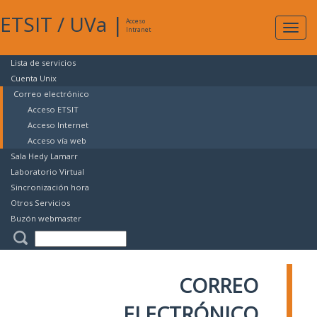
ETSIT
/
UVa
|
Acceso
Expan
Intranet
naveg
Lista de servicios
Cuenta Unix
Correo electrónico
Acceso ETSIT
Acceso Internet
Acceso vía web
Sala Hedy Lamarr
Laboratorio Virtual
Sincronización hora
Otros Servicios
Buzón webmaster
CORREO
ELECTRÓNICO