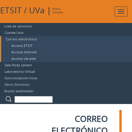
ETSIT
/
UVa
|
Acceso
Expan
Intranet
naveg
Lista de servicios
Cuenta Unix
Correo electrónico
Acceso ETSIT
Acceso Internet
Acceso vía web
Sala Hedy Lamarr
Laboratorio Virtual
Sincronización hora
Otros Servicios
Buzón webmaster
CORREO
ELECTRÓNICO