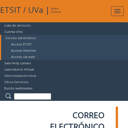
ETSIT
/
UVa
|
Acceso
Expan
Intranet
naveg
Lista de servicios
Cuenta Unix
Correo electrónico
Acceso ETSIT
Acceso Internet
Acceso vía web
Sala Hedy Lamarr
Laboratorio Virtual
Sincronización hora
Otros Servicios
Buzón webmaster
CORREO
ELECTRÓNICO