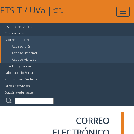
ETSIT
/
UVa
|
Acceso
Expan
Intranet
naveg
Lista de servicios
Cuenta Unix
Correo electrónico
Acceso ETSIT
Acceso Internet
Acceso vía web
Sala Hedy Lamarr
Laboratorio Virtual
Sincronización hora
Otros Servicios
Buzón webmaster
CORREO
ELECTRÓNICO