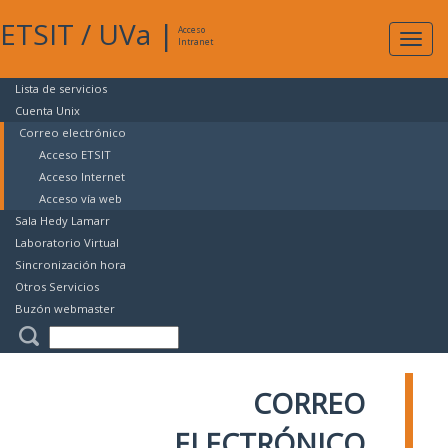
ETSIT
/
UVa
|
Acceso
Expan
Intranet
naveg
Lista de servicios
Cuenta Unix
Correo electrónico
Acceso ETSIT
Acceso Internet
Acceso vía web
Sala Hedy Lamarr
Laboratorio Virtual
Sincronización hora
Otros Servicios
Buzón webmaster
CORREO
ELECTRÓNICO