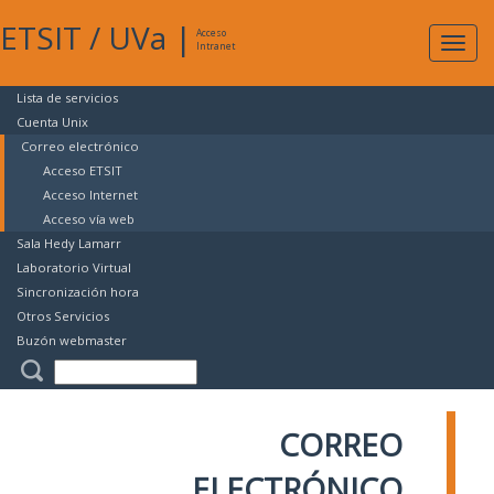
ETSIT
/
UVa
|
Acceso
Expan
Intranet
naveg
Lista de servicios
Cuenta Unix
Correo electrónico
Acceso ETSIT
Acceso Internet
Acceso vía web
Sala Hedy Lamarr
Laboratorio Virtual
Sincronización hora
Otros Servicios
Buzón webmaster
CORREO
ELECTRÓNICO