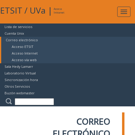
ETSIT
/
UVa
|
Acceso
Expan
Intranet
naveg
Lista de servicios
Cuenta Unix
Correo electrónico
Acceso ETSIT
Acceso Internet
Acceso vía web
Sala Hedy Lamarr
Laboratorio Virtual
Sincronización hora
Otros Servicios
Buzón webmaster
CORREO
ELECTRÓNICO