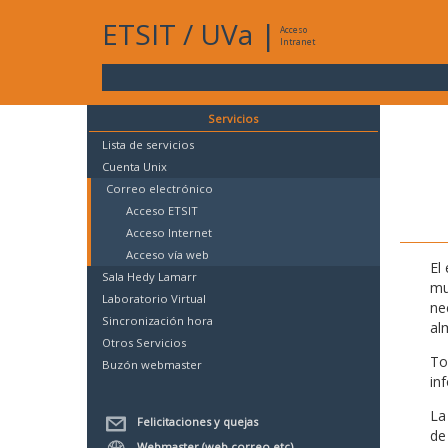
ETSIT
/
UVa
|
Acceso
Intranet
Servicios
Lista de servicios
Cuenta Unix
Correo electrónico
Acceso ETSIT
Acceso Internet
Acceso vía web
El
Sala Hedy Lamarr
mu
Laboratorio Virtual
ne
Sincronización hora
al
Otros Servicios
To
Buzón webmaster
in
La
Felicitaciones y quejas
de
Webmaster (web,correo,etc)