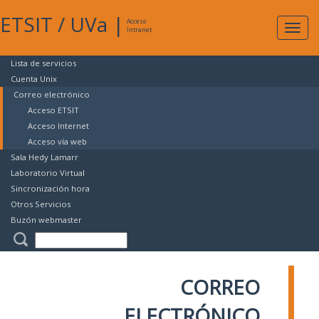
ETSIT
/
UVa
|
Acceso
Expan
Intranet
naveg
Lista de servicios
Cuenta Unix
Correo electrónico
Acceso ETSIT
Acceso Internet
Acceso vía web
Sala Hedy Lamarr
Laboratorio Virtual
Sincronización hora
Otros Servicios
Buzón webmaster
CORREO
ELECTRÓNICO