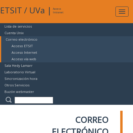
ETSIT
/
UVa
|
Acceso
Expan
Intranet
naveg
Lista de servicios
Cuenta Unix
Correo electrónico
Acceso ETSIT
Acceso Internet
Acceso vía web
Sala Hedy Lamarr
Laboratorio Virtual
Sincronización hora
Otros Servicios
Buzón webmaster
CORREO
ELECTRÓNICO