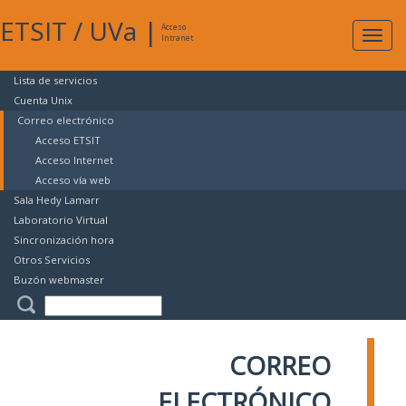
ETSIT
/
UVa
|
Acceso
Expan
Intranet
naveg
Lista de servicios
Cuenta Unix
Correo electrónico
Acceso ETSIT
Acceso Internet
Acceso vía web
Sala Hedy Lamarr
Laboratorio Virtual
Sincronización hora
Otros Servicios
Buzón webmaster
CORREO
ELECTRÓNICO