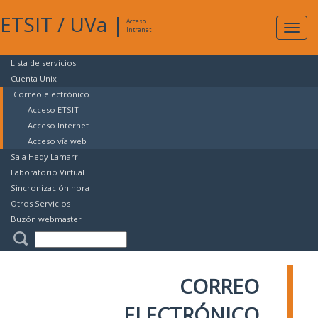
ETSIT
/
UVa
|
Acceso
Expan
Intranet
naveg
Lista de servicios
Cuenta Unix
Correo electrónico
Acceso ETSIT
Acceso Internet
Acceso vía web
Sala Hedy Lamarr
Laboratorio Virtual
Sincronización hora
Otros Servicios
Buzón webmaster
CORREO
ELECTRÓNICO