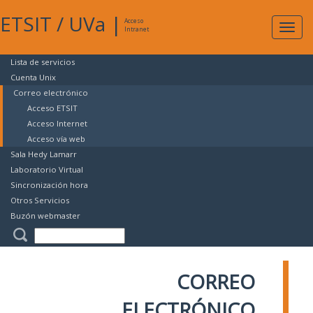
ETSIT
/
UVa
|
Acceso
Expan
Intranet
naveg
Lista de servicios
Cuenta Unix
Correo electrónico
Acceso ETSIT
Acceso Internet
Acceso vía web
Sala Hedy Lamarr
Laboratorio Virtual
Sincronización hora
Otros Servicios
Buzón webmaster
CORREO
ELECTRÓNICO