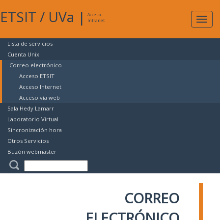
ETSIT
/
UVa
|
Acceso
Expan
Intranet
naveg
Lista de servicios
Cuenta Unix
Correo electrónico
Acceso ETSIT
Acceso Internet
Acceso vía web
Sala Hedy Lamarr
Laboratorio Virtual
Sincronización hora
Otros Servicios
Buzón webmaster
CORREO
ELECTRÓNICO