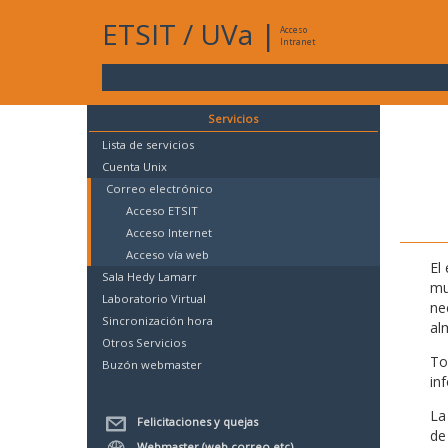
ETSIT
/
UVa
|
Acceso
Intranet
Servicios
Lista de servicios
Cuenta Unix
Correo electrónico
Acceso ETSIT
Acceso Internet
Acceso vía web
El
Sala Hedy Lamarr
mu
Laboratorio Virtual
ne
Sincronización hora
al
Otros Servicios
To
Buzón webmaster
in
La
Felicitaciones y quejas
de
Webmaster (web,correo,etc)