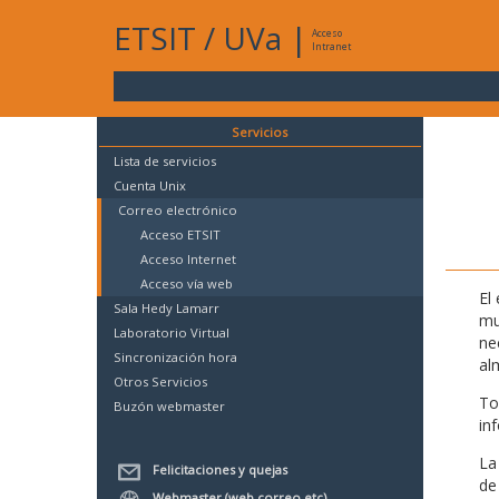
ETSIT
/
UVa
|
Acceso
Intranet
Servicios
Lista de servicios
Cuenta Unix
Correo electrónico
Acceso ETSIT
Acceso Internet
Acceso vía web
El
Sala Hedy Lamarr
mu
Laboratorio Virtual
ne
Sincronización hora
al
Otros Servicios
To
Buzón webmaster
in
La
Felicitaciones y quejas
de
Webmaster (web,correo,etc)