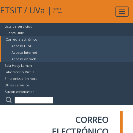
ETSIT
/
UVa
|
Acceso
Expan
Intranet
naveg
Lista de servicios
Cuenta Unix
Correo electrónico
Acceso ETSIT
Acceso Internet
Acceso vía web
Sala Hedy Lamarr
Laboratorio Virtual
Sincronización hora
Otros Servicios
Buzón webmaster
CORREO
ELECTRÓNICO