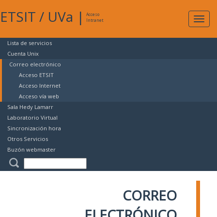
ETSIT
/
UVa
|
Acceso
Expan
Intranet
naveg
Lista de servicios
Cuenta Unix
Correo electrónico
Acceso ETSIT
Acceso Internet
Acceso vía web
Sala Hedy Lamarr
Laboratorio Virtual
Sincronización hora
Otros Servicios
Buzón webmaster
CORREO
ELECTRÓNICO