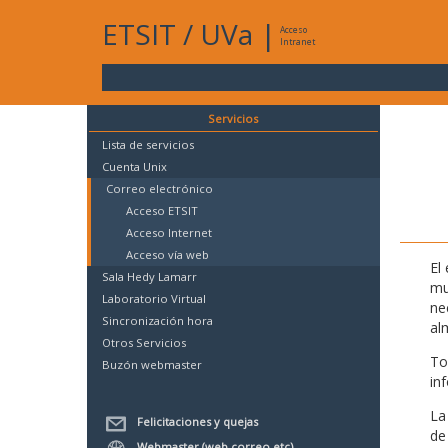
ETSIT
/
UVa
|
Acceso
Intranet
Servicios
Lista de servicios
Cuenta Unix
Correo electrónico
Acceso ETSIT
Acceso Internet
Acceso vía web
El
Sala Hedy Lamarr
mu
Laboratorio Virtual
ne
Sincronización hora
al
Otros Servicios
To
Buzón webmaster
in
La
Felicitaciones y quejas
de
Webmaster (web,correo,etc)