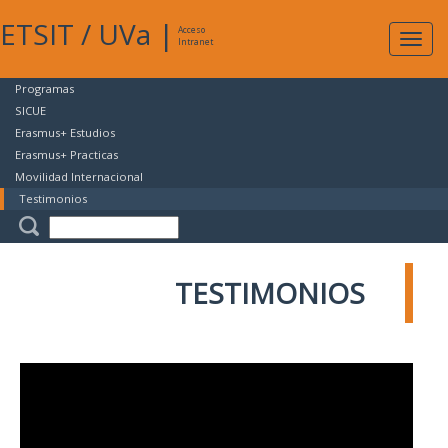
ETSIT
/
UVa
|
Acceso
Expan
Intranet
naveg
Programas
SICUE
Erasmus+ Estudios
Erasmus+ Practicas
Movilidad Internacional
Testimonios
TESTIMONIOS