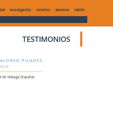
dad
investigación
servicios
alumnos
tablón
TESTIMONIOS
 ALONSO PUJADES
SICUE
d de Málaga (España)