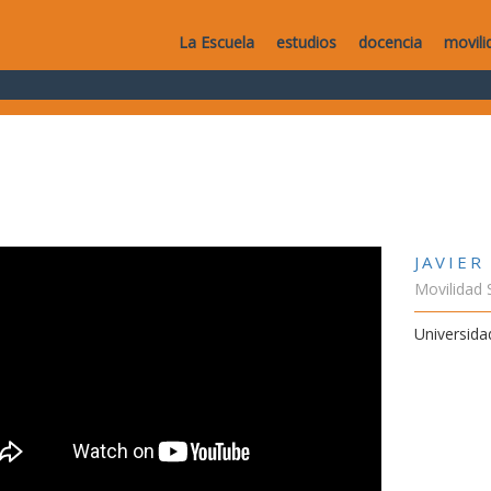
La Escuela
estudios
docencia
movili
JAVIER
Movilidad 
Universida