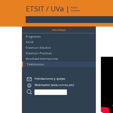
ETSIT
/
UVa
|
Acceso
Intranet
Movilidad
Programas
SICUE
Erasmus+ Estudios
Erasmus+ Practicas
Movilidad Internacional
Testimonios
Felicitaciones y quejas
Webmaster (web,correo,etc)