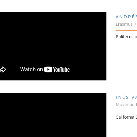
ANDRÉ
Erasmus +
Politecnico
INÉS 
Movilidad 
California