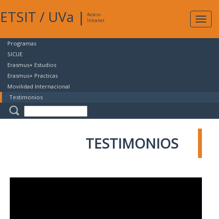
ETSIT
/
UVa
|
Acceso
Expan
Intranet
naveg
Programas
SICUE
Erasmus+ Estudios
Erasmus+ Practicas
Movilidad Internacional
Testimonios
TESTIMONIOS