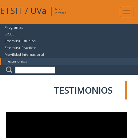
ETSIT
/
UVa
|
Acceso
Expan
Intranet
naveg
Programas
SICUE
Erasmus+ Estudios
Erasmus+ Practicas
Movilidad Internacional
Testimonios
TESTIMONIOS