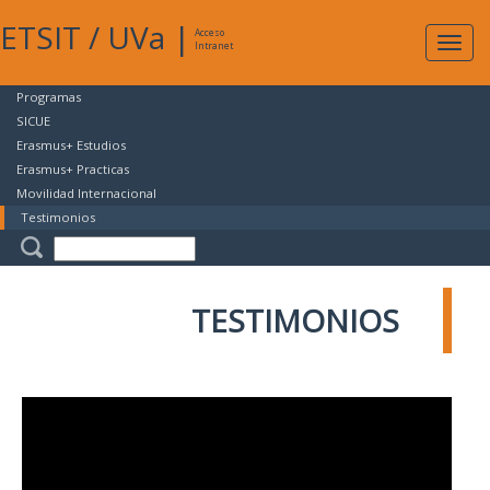
ETSIT
/
UVa
|
Acceso
Expan
Intranet
naveg
Programas
SICUE
Erasmus+ Estudios
Erasmus+ Practicas
Movilidad Internacional
Testimonios
TESTIMONIOS