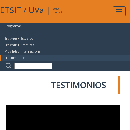
ETSIT
/
UVa
|
Acceso
Expan
Intranet
naveg
Programas
SICUE
Erasmus+ Estudios
Erasmus+ Practicas
Movilidad Internacional
Testimonios
TESTIMONIOS