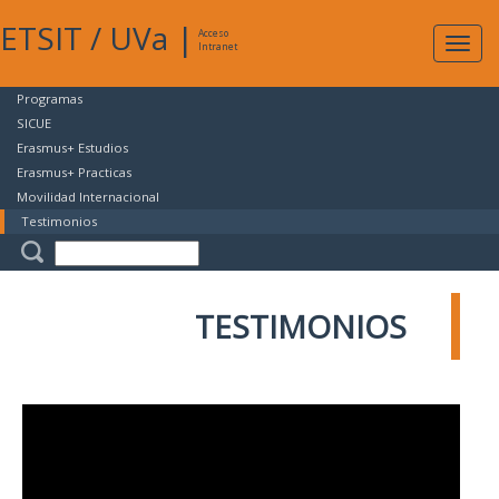
ETSIT
/
UVa
|
Acceso
Expan
Intranet
naveg
Programas
SICUE
Erasmus+ Estudios
Erasmus+ Practicas
Movilidad Internacional
Testimonios
TESTIMONIOS