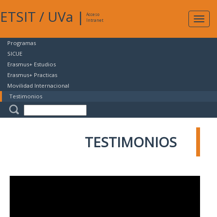
ETSIT
/
UVa
|
Acceso
Expan
Intranet
naveg
Programas
SICUE
Erasmus+ Estudios
Erasmus+ Practicas
Movilidad Internacional
Testimonios
TESTIMONIOS