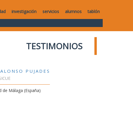
dad
investigación
servicios
alumnos
tablón
TESTIMONIOS
 ALONSO PUJADES
SICUE
d de Málaga (España)