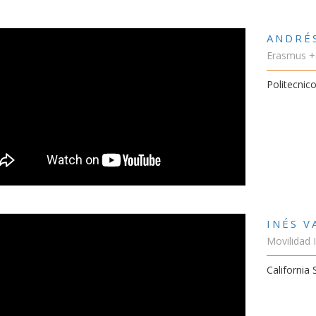
ANDRÉ
Erasmus +
Politecnico
INÉS 
Movilidad 
California