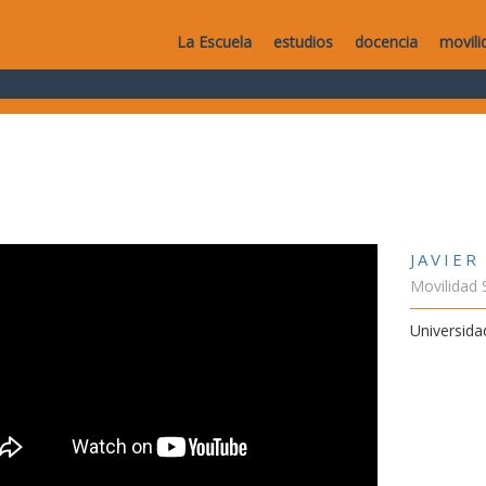
La Escuela
estudios
docencia
movili
JAVIER
Movilidad 
Universida