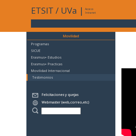
ETSIT
/
UVa
|
Acceso
Intranet
Movilidad
Programas
SICUE
Erasmus+ Estudios
Erasmus+ Practicas
Movilidad Internacional
Testimonios
Felicitaciones y quejas
Webmaster (web,correo,etc)