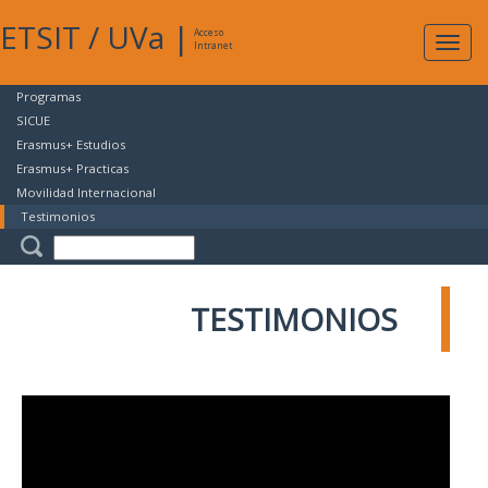
ETSIT
/
UVa
|
Acceso
Expan
Intranet
naveg
Programas
SICUE
Erasmus+ Estudios
Erasmus+ Practicas
Movilidad Internacional
Testimonios
TESTIMONIOS