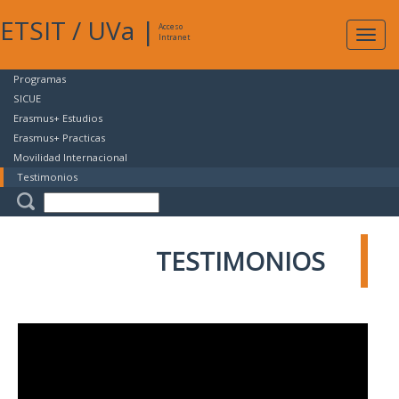
ETSIT
/
UVa
|
Acceso
Expan
Intranet
naveg
Programas
SICUE
Erasmus+ Estudios
Erasmus+ Practicas
Movilidad Internacional
Testimonios
TESTIMONIOS