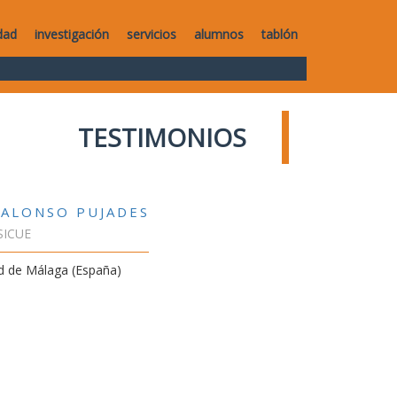
dad
investigación
servicios
alumnos
tablón
TESTIMONIOS
 ALONSO PUJADES
SICUE
d de Málaga (España)