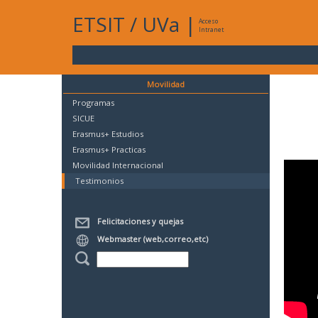
ETSIT
/
UVa
|
Acceso
Intranet
Movilidad
Programas
SICUE
Erasmus+ Estudios
Erasmus+ Practicas
Movilidad Internacional
Testimonios
Felicitaciones y quejas
Webmaster (web,correo,etc)