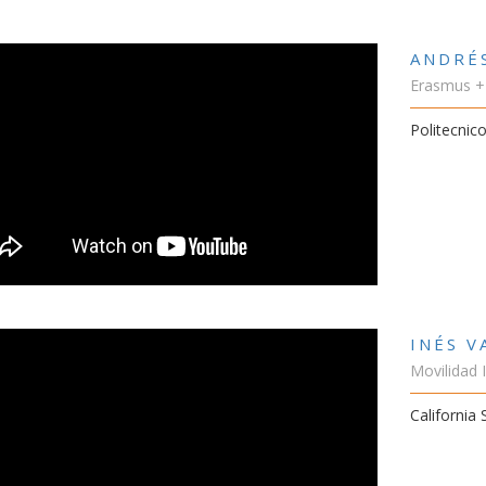
ANDRÉ
Erasmus +
Politecnico
INÉS 
Movilidad 
California