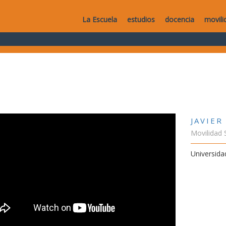
La Escuela
estudios
docencia
movili
JAVIER
Movilidad 
Universida