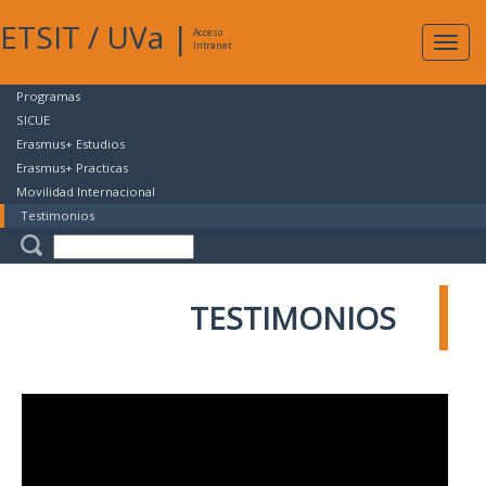
ETSIT
/
UVa
|
Acceso
Expan
Intranet
naveg
Programas
SICUE
Erasmus+ Estudios
Erasmus+ Practicas
Movilidad Internacional
Testimonios
TESTIMONIOS