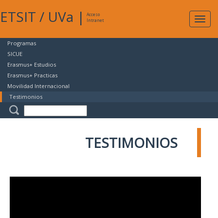
ETSIT
/
UVa
|
Acceso
Expan
Intranet
naveg
Programas
SICUE
Erasmus+ Estudios
Erasmus+ Practicas
Movilidad Internacional
Testimonios
TESTIMONIOS