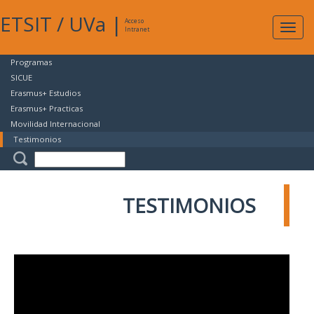
ETSIT
/
UVa
|
Acceso
Expan
Intranet
naveg
Programas
SICUE
Erasmus+ Estudios
Erasmus+ Practicas
Movilidad Internacional
Testimonios
TESTIMONIOS