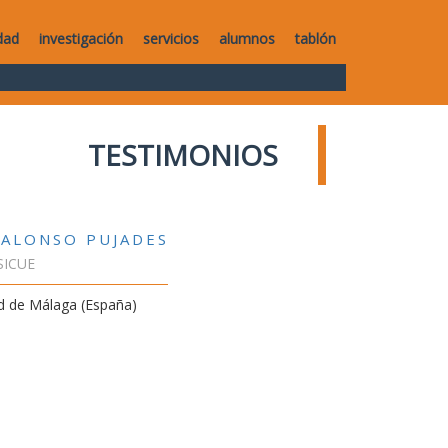
dad
investigación
servicios
alumnos
tablón
TESTIMONIOS
 ALONSO PUJADES
SICUE
d de Málaga (España)