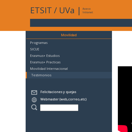
ETSIT
/
UVa
|
Acceso
Intranet
Movilidad
Programas
SICUE
Erasmus+ Estudios
Erasmus+ Practicas
Movilidad Internacional
Testimonios
Felicitaciones y quejas
Webmaster (web,correo,etc)