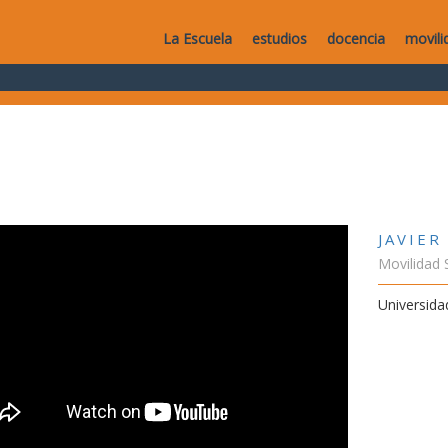
La Escuela
estudios
docencia
movili
JAVIER
Movilidad 
Universida