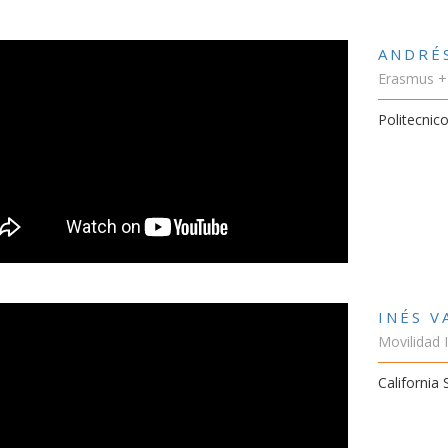
ANDRÉ
Erasmus +
Politecnico
INÉS 
Movilidad 
California