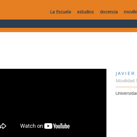
La Escuela
estudios
docencia
movili
JAVIER
Movilidad 
Universida