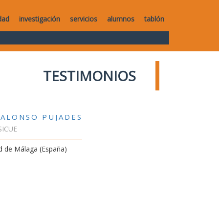
dad
investigación
servicios
alumnos
tablón
TESTIMONIOS
 ALONSO PUJADES
SICUE
d de Málaga (España)