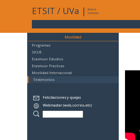
ETSIT
/
UVa
|
Acceso
Intranet
Movilidad
Programas
SICUE
Erasmus+ Estudios
Erasmus+ Practicas
Movilidad Internacional
Testimonios
Felicitaciones y quejas
Webmaster (web,correo,etc)