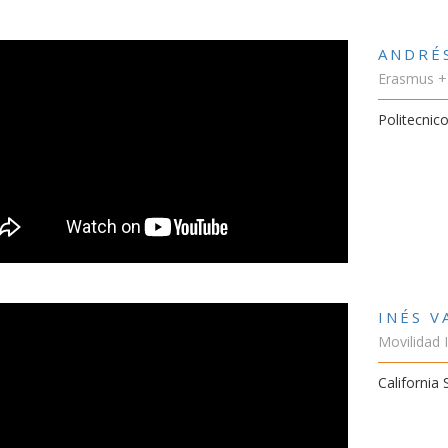
ANDRÉ
Erasmus +
Politecnico
INÉS 
Movilidad 
California