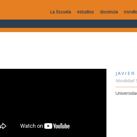
La Escuela
estudios
docencia
movili
JAVIER
Movilidad 
Universida