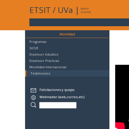
ETSIT
/
UVa
|
Acceso
Intranet
Movilidad
Programas
SICUE
Erasmus+ Estudios
Erasmus+ Practicas
Movilidad Internacional
Testimonios
Felicitaciones y quejas
Webmaster (web,correo,etc)