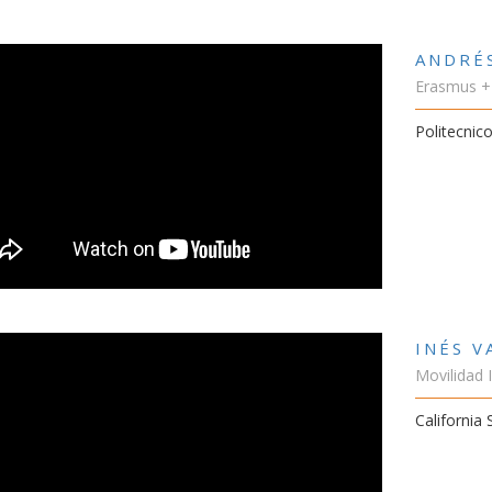
ANDRÉ
Erasmus +
Politecnico
INÉS 
Movilidad 
California