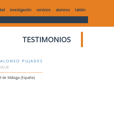
dad
investigación
servicios
alumnos
tablón
TESTIMONIOS
 ALONSO PUJADES
SICUE
d de Málaga (España)