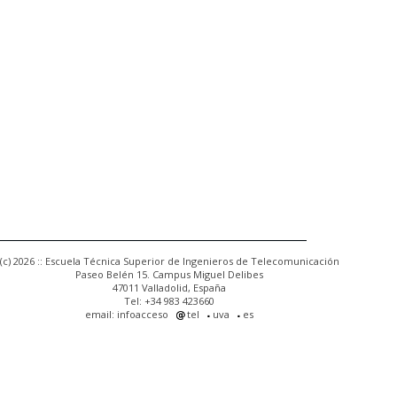
(c) 2026 :: Escuela Técnica Superior de Ingenieros de Telecomunicación
Paseo Belén 15. Campus Miguel Delibes
47011 Valladolid, España
Tel: +34 983 423660
email: infoacceso
tel
uva
es