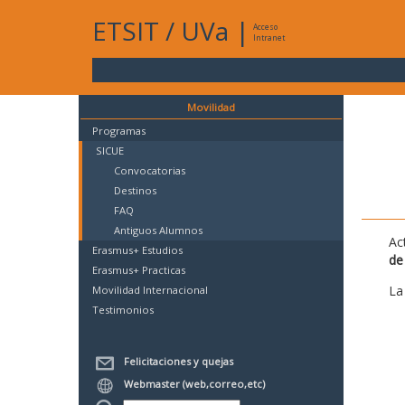
ETSIT
/
UVa
|
Acceso
Intranet
Movilidad
Programas
SICUE
Convocatorias
Destinos
FAQ
Antiguos Alumnos
Ac
Erasmus+ Estudios
de
Erasmus+ Practicas
La
Movilidad Internacional
Testimonios
Felicitaciones y quejas
Webmaster (web,correo,etc)