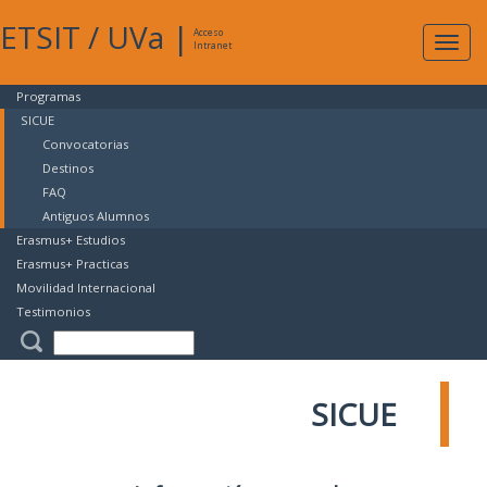
ETSIT
/
UVa
|
Acceso
Expan
Intranet
naveg
Programas
SICUE
Convocatorias
Destinos
FAQ
Antiguos Alumnos
Erasmus+ Estudios
Erasmus+ Practicas
Movilidad Internacional
Testimonios
SICUE