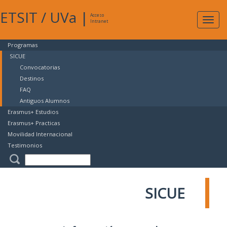
ETSIT
/
UVa
|
Acceso
Expan
Intranet
naveg
Programas
SICUE
Convocatorias
Destinos
FAQ
Antiguos Alumnos
Erasmus+ Estudios
Erasmus+ Practicas
Movilidad Internacional
Testimonios
SICUE