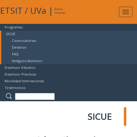
ETSIT
/
UVa
|
Acceso
Expan
Intranet
naveg
Programas
SICUE
Convocatorias
Destinos
FAQ
Antiguos Alumnos
Erasmus+ Estudios
Erasmus+ Practicas
Movilidad Internacional
Testimonios
SICUE