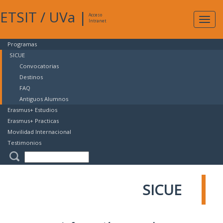
ETSIT
/
UVa
|
Acceso
Expan
Intranet
naveg
Programas
SICUE
Convocatorias
Destinos
FAQ
Antiguos Alumnos
Erasmus+ Estudios
Erasmus+ Practicas
Movilidad Internacional
Testimonios
SICUE