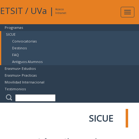
ETSIT
/
UVa
|
Acceso
Expan
Intranet
naveg
Programas
SICUE
Convocatorias
Destinos
FAQ
Antiguos Alumnos
Erasmus+ Estudios
Erasmus+ Practicas
Movilidad Internacional
Testimonios
SICUE